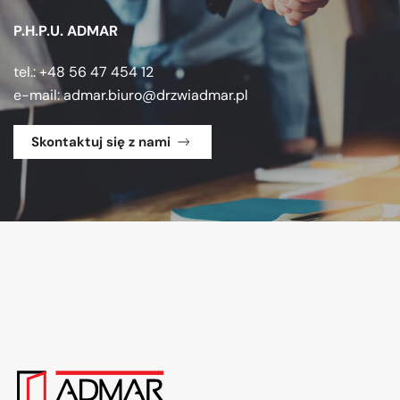
P.H.P.U. ADMAR
tel.: +48 56 47 454 12
e-mail:
admar.biuro@drzwiadmar.pl
Skontaktuj się z nami