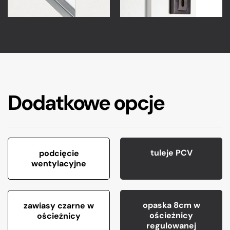
Dodatkowe opcje
tuleje PCV
podcięcie
wentylacyjne
opaska 8cm w
zawiasy czarne w
ościeżnicy
ościeżnicy
regulowanej