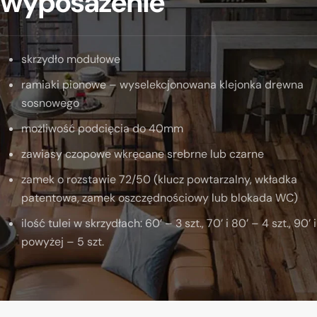
wyposażenie
skrzydło modułowe
ramiaki pionowe – wyselekcjonowana klejonka drewna
sosnowego
możliwość podcięcia do 40mm
zawiasy czopowe wkręcane srebrne lub czarne
zamek o rozstawie 72/50 (klucz powtarzalny, wkładka
patentowa, zamek oszczędnościowy lub blokada WC)
ilość tulei w skrzydłach: 60’ – 3 szt., 70’ i 80’ – 4 szt., 90’ i
powyżej – 5 szt.