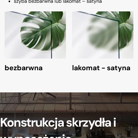
szyba bezbarwna lub lakomat – satyna
bezbarwna
lakomat - satyna
Konstrukcja skrzydła i