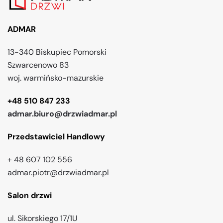
ADMAR
13-340 Biskupiec Pomorski
Szwarcenowo 83
woj. warmińsko-mazurskie
+48 510 847 233
admar.biuro@drzwiadmar.pl
Przedstawiciel Handlowy
+ 48 607 102 556
admar.piotr@drzwiadmar.pl
Salon drzwi
ul. Sikorskiego 17/1U