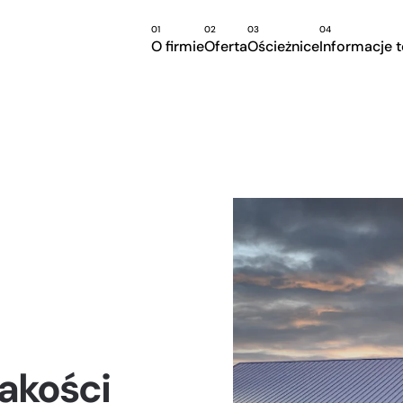
01
02
03
04
O firmie
Oferta
Ościeżnice
Informacje 
akości