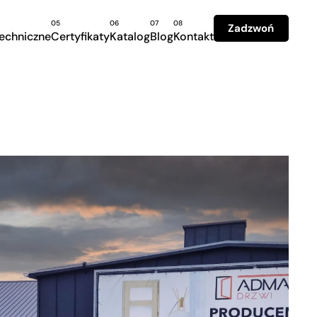
05
06
07
08
Zadzwoń
techniczne
Certyfikaty
Katalog
Blog
Kontakt