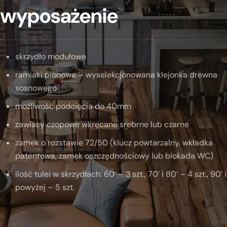
wyposażenie
skrzydło modułowe
ramiaki pionowe – wyselekcjonowana klejonka drewna
sosnowego
możliwość podcięcia do 40mm
zawiasy czopowe wkręcane srebrne lub czarne
zamek o rozstawie 72/50 (klucz powtarzalny, wkładka
patentowa, zamek oszczędnościowy lub blokada WC)
ilość tulei w skrzydłach: 60’ – 3 szt., 70’ i 80’ – 4 szt., 90’ i
powyżej – 5 szt.