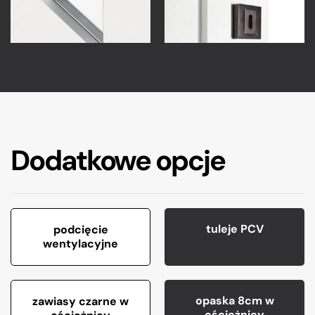
Dodatkowe opcje
tuleje PCV
podcięcie
wentylacyjne
opaska 8cm w
zawiasy czarne w
ościeżnicy