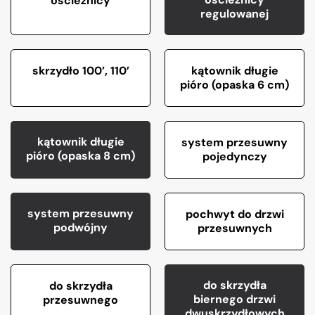
ościeżnicy
regulowanej
skrzydło 100’, 110’
kątownik długie
pióro (opaska 6 cm)
kątownik długie
system przesuwny
pióro (opaska 8 cm)
pojedynczy
system przesuwny
pochwyt do drzwi
podwójny
przesuwnych
do skrzydła
do skrzydła
biernego drzwi
przesuwnego
dwuskrzydłowych