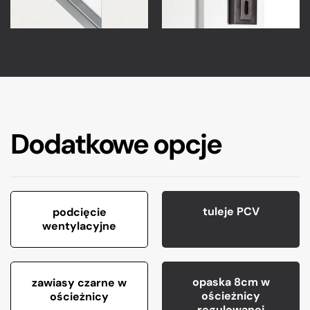
Dodatkowe opcje
tuleje PCV
podcięcie
wentylacyjne
opaska 8cm w
zawiasy czarne w
ościeżnicy
ościeżnicy
regulowanej