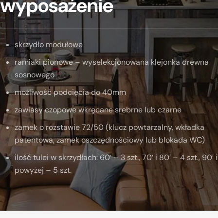
wyposażenie
skrzydło modułowe
ramiaki pionowe – wyselekcjonowana klejonka drewna
sosnowego
możliwość podcięcia do 40mm
zawiasy czopowe wkręcane srebrne lub czarne
zamek o rozstawie 72/50 (klucz powtarzalny, wkładka
patentowa, zamek oszczędnościowy lub blokada WC)
ilość tulei w skrzydłach: 60’ – 3 szt., 70’ i 80’ – 4 szt., 90’ i
powyżej – 5 szt.