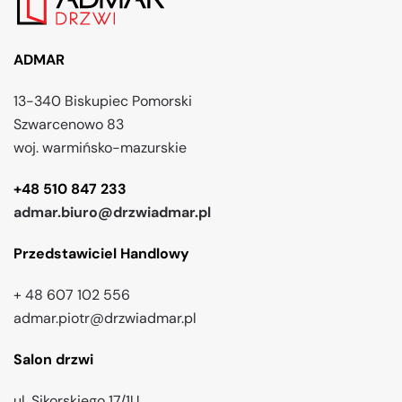
ADMAR
13-340 Biskupiec Pomorski
Szwarcenowo 83
woj. warmińsko-mazurskie
+48 510 847 233
admar.biuro@drzwiadmar.pl
Przedstawiciel Handlowy
+ 48 607 102 556
admar.piotr@drzwiadmar.pl
Salon drzwi
ul. Sikorskiego 17/1U