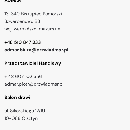
ADMAR
13-340 Biskupiec Pomorski
Szwarcenowo 83
woj. warmińsko-mazurskie
+48 510 847 233
admar.biuro@drzwiadmar.pl
Przedstawiciel Handlowy
+ 48 607 102 556
admar.piotr@drzwiadmar.pl
Salon drzwi
ul. Sikorskiego 17/1U
10-088 Olsztyn