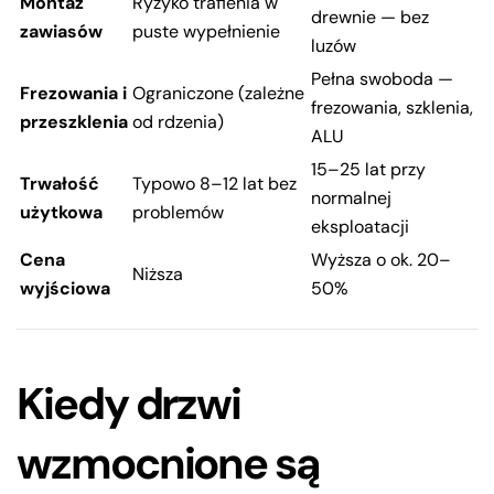
Montaż
Ryzyko trafienia w
drewnie — bez
zawiasów
puste wypełnienie
luzów
Pełna swoboda —
Frezowania i
Ograniczone (zależne
frezowania, szklenia,
przeszklenia
od rdzenia)
ALU
15–25 lat przy
Trwałość
Typowo 8–12 lat bez
normalnej
użytkowa
problemów
eksploatacji
Cena
Wyższa o ok. 20–
Niższa
wyjściowa
50%
Kiedy drzwi
wzmocnione są