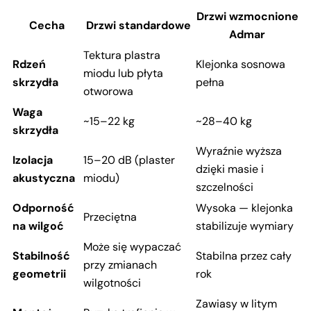
Drzwi wzmocnione
Cecha
Drzwi standardowe
Admar
Tektura plastra
Rdzeń
Klejonka sosnowa
miodu lub płyta
skrzydła
pełna
otworowa
Waga
~15–22 kg
~28–40 kg
skrzydła
Wyraźnie wyższa
Izolacja
15–20 dB (plaster
dzięki masie i
akustyczna
miodu)
szczelności
Odporność
Wysoka — klejonka
Przeciętna
na wilgoć
stabilizuje wymiary
Może się wypaczać
Stabilność
Stabilna przez cały
przy zmianach
geometrii
rok
wilgotności
Zawiasy w litym