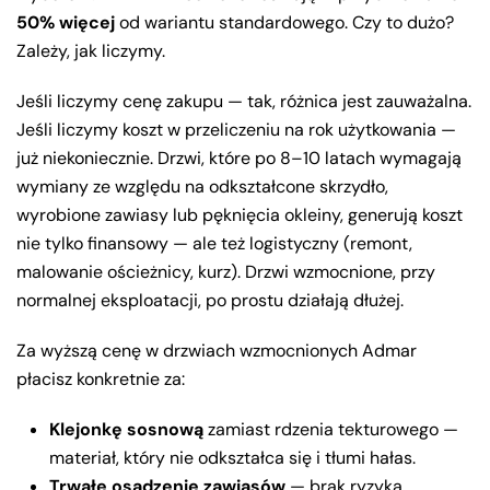
50% więcej
od wariantu standardowego. Czy to dużo?
Zależy, jak liczymy.
Jeśli liczymy cenę zakupu — tak, różnica jest zauważalna.
Jeśli liczymy koszt w przeliczeniu na rok użytkowania —
już niekoniecznie. Drzwi, które po 8–10 latach wymagają
wymiany ze względu na odkształcone skrzydło,
wyrobione zawiasy lub pęknięcia okleiny, generują koszt
nie tylko finansowy — ale też logistyczny (remont,
malowanie ościeżnicy, kurz). Drzwi wzmocnione, przy
normalnej eksploatacji, po prostu działają dłużej.
Za wyższą cenę w drzwiach wzmocnionych Admar
płacisz konkretnie za:
Klejonkę sosnową
zamiast rdzenia tekturowego —
materiał, który nie odkształca się i tłumi hałas.
Trwałe osadzenie zawiasów
— brak ryzyka