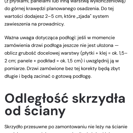
(z płytkami, panelami lub inną warstwą wykończeniową)
do górnej krawędzi planowanego osadzenia. Do tej
wartości dodajesz 2–5 cm, które „zjada" system
zawieszenia na prowadnicy.
Ważna uwaga dotycząca podłogi: jeśli w momencie
zamówienia drzwi podłoga jeszcze nie jest ułożona —
oblicz grubość docelowej warstwy (płytki + klej = ok. 1,5–
2 cm; panele + podkład = ok. 1,5 cm) i uwzględnij ją w
pomiarze. Drzwi zamówione bez tej korekty będą zbyt
długie i będą zacinać o gotową podłogę.
Odległość skrzydła
od ściany
Skrzydło przesuwne po zamontowaniu nie leży na ścianie