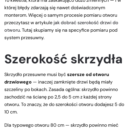
To kwestia, która ma zaskakująco dużo zmiennych — i w
której błędy zdarzają się nawet doświadczonym
monterom. Więcej o samym procesie pomiaru otworu
przeczytasz w artykule
jak dobrać szerokość drzwi do
otworu
. Tutaj skupiamy się na specyfice pomiaru pod
system przesuwny.
Szerokość skrzydła
Skrzydło przesuwne musi być
szersze od otworu
drzwiowego
— inaczej zamknięte drzwi będą miały
szczeliny po bokach. Zasada ogólna: skrzydło powinno
zachodzić na ścianę po 2,5 do 5 cm z każdej strony
otworu. To znaczy, że do szerokości otworu dodajesz 5 do
10 cm.
Dla typowego otworu 80 cm — skrzydło powinno mieć