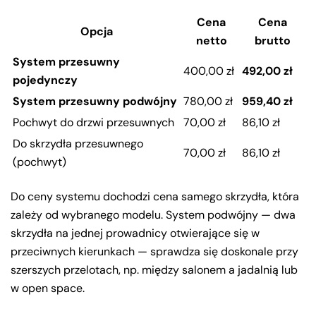
Cena
Cena
Opcja
netto
brutto
System przesuwny
400,00 zł
492,00 zł
pojedynczy
System przesuwny podwójny
780,00 zł
959,40 zł
Pochwyt do drzwi przesuwnych
70,00 zł
86,10 zł
Do skrzydła przesuwnego
70,00 zł
86,10 zł
(pochwyt)
Do ceny systemu dochodzi cena samego skrzydła, która
zależy od wybranego modelu. System podwójny — dwa
skrzydła na jednej prowadnicy otwierające się w
przeciwnych kierunkach — sprawdza się doskonale przy
szerszych przelotach, np. między salonem a jadalnią lub
w open space.