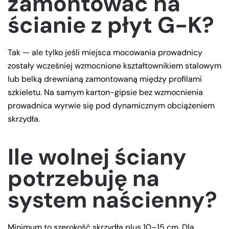
zamontować na
ścianie z płyt G-K?
Tak — ale tylko jeśli miejsca mocowania prowadnicy
zostały wcześniej wzmocnione kształtownikiem stalowym
lub belką drewnianą zamontowaną między profilami
szkieletu. Na samym karton-gipsie bez wzmocnienia
prowadnica wyrwie się pod dynamicznym obciążeniem
skrzydła.
Ile wolnej ściany
potrzebuję na
system naścienny?
Minimum to szerokość skrzydła plus 10–15 cm. Dla